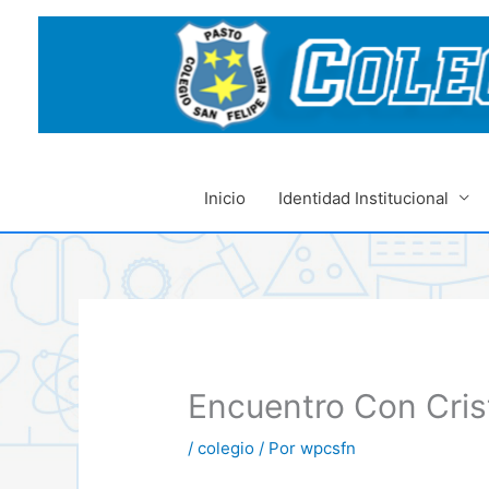
Ir
al
contenido
Inicio
Identidad Institucional
Encuentro Con Cris
/
colegio
/ Por
wpcsfn