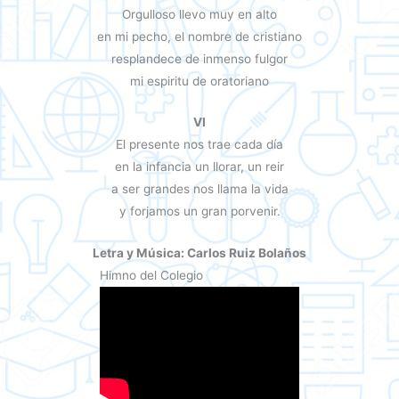
Orgulloso llevo muy en alto
en mi pecho, el nombre de cristiano
resplandece de inmenso fulgor
mi espiritu de oratoriano
VI
El presente nos trae cada día
en la infancia un llorar, un reir
a ser grandes nos llama la vida
y forjamos un gran porvenir.
Letra y Música: Carlos Ruiz Bolaños
Himno del Colegio