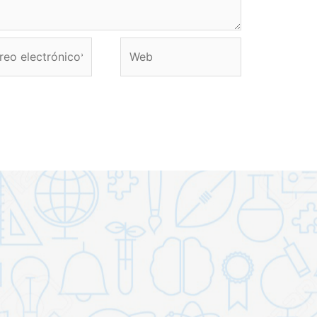
eo
Web
rónico*