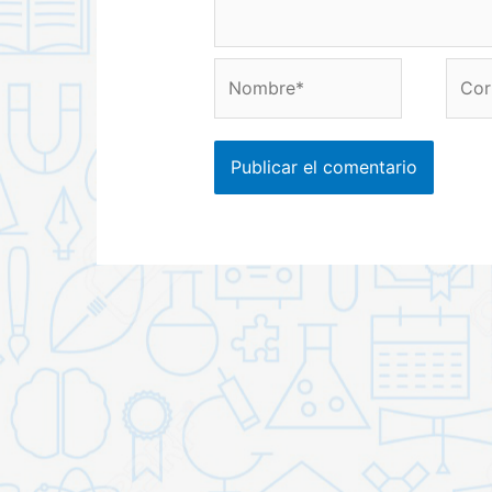
Nombre*
Corr
elect