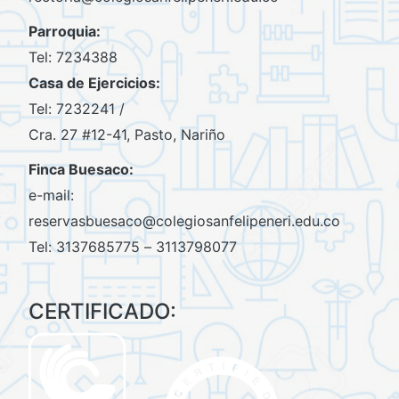
Parroquia:
Tel: 7234388
Casa de Ejercicios:
Tel: 7232241 /
Cra. 27 #12-41, Pasto, Nariño
Finca Buesaco:
e-mail:
reservasbuesaco
@colegiosanfelipeneri.edu.co
Tel: 3137685775 – 3113798077
CERTIFICADO: