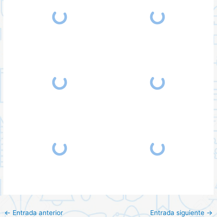
←
Entrada anterior
Entrada siguiente
→