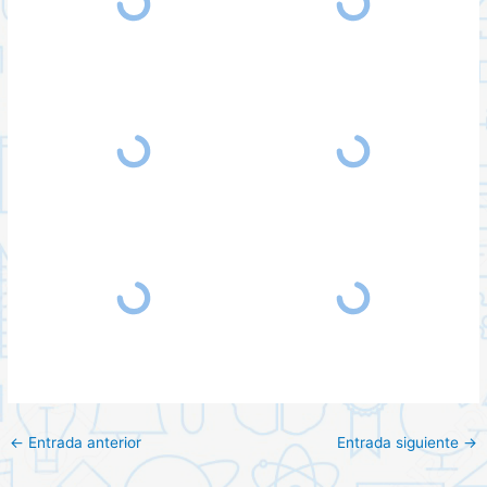
←
Entrada anterior
Entrada siguiente
→