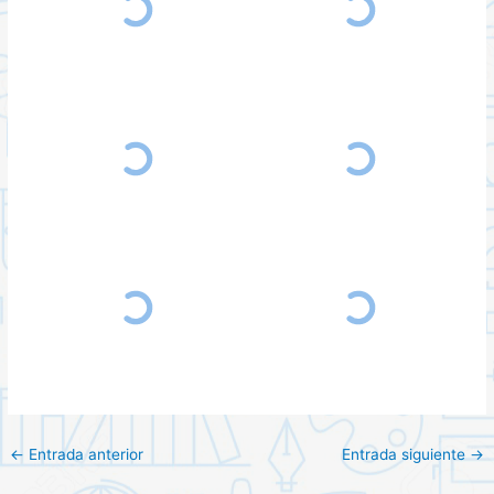
←
Entrada anterior
Entrada siguiente
→