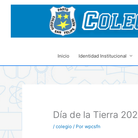
Ir
al
contenido
Inicio
Identidad Institucional
Día de la Tierra 20
/
colegio
/ Por
wpcsfn