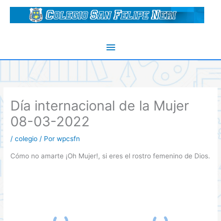
Ir
al
contenido
Menú
principal
Día internacional de la Mujer
08-03-2022
/
colegio
/ Por
wpcsfn
Cómo no amarte ¡Oh Mujer!, si eres el rostro femenino de Dios.