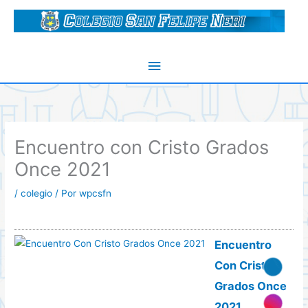
Ir
al
contenido
Menú
principal
Encuentro con Cristo Grados
Once 2021
/
colegio
/ Por
wpcsfn
Encuentro
Con Cristo
Grados Once
2021