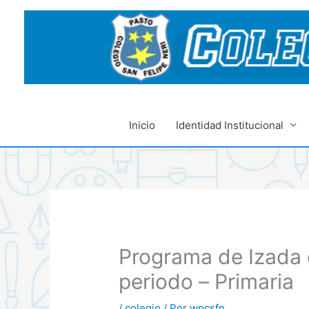
Ir
al
contenido
Inicio
Identidad Institucional
Programa de Izada 
periodo – Primaria
/
colegio
/ Por
wpcsfn